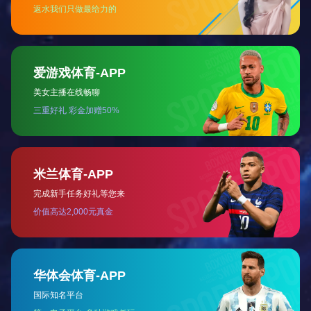
变电站供电
小区供电
工厂供电
商场供电