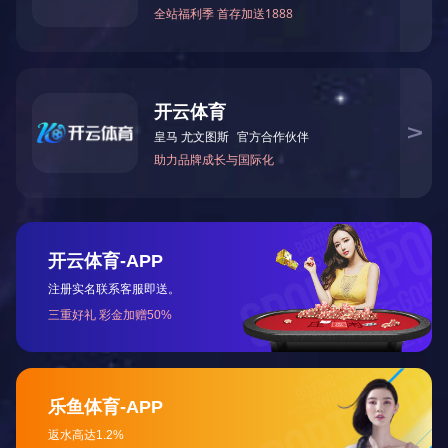
自主研发生产
电气设备生产供应商
拥有多台生产设备和检测仪器
产品出厂前均通过严格质量检测
专注电气设备生产、研发及制造，厂家直销无中间商
应用领域
服务各个行业经验 值得您选择